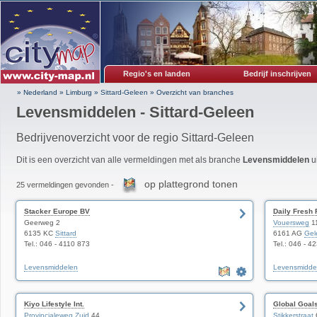
Regio's en landen
Bedrijf inschrijven
» Nederland
»
Limburg
»
Sittard-Geleen
»
Overzicht van branches
Levensmiddelen - Sittard-Geleen
Bedrijvenoverzicht voor de regio Sittard-Geleen
Dit is een overzicht van alle vermeldingen met als branche
Levensmiddelen
ui
op plattegrond tonen
25 vermeldingen gevonden -
Stacker Europe BV
Daily Fresh
Geerweg 2
Vouersweg
1
6135 KC
Sittard
6161 AG
Gel
Tel.: 046 - 4110 873
Tel.: 046 - 4
Levensmiddelen
Levensmidde
Kiyo Lifestyle Int.
Global Goal
Provincialeweg Zuid
44
Stikkerstraat