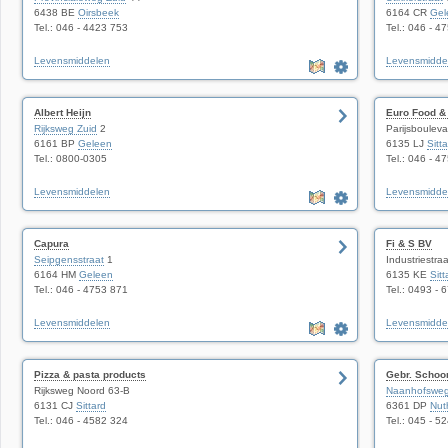
6438 BE
Oirsbeek
6164 CR
Gel
Tel.: 046 - 4423 753
Tel.: 046 - 4
Levensmiddelen
Levensmidde
Albert Heijn
Euro Food &
Rijksweg Zuid
2
Parijsboulev
6161 BP
Geleen
6135 LJ
Sitt
Tel.: 0800-0305
Tel.: 046 - 4
Levensmiddelen
Levensmidde
Capura
Fi & S BV
Seipgensstraat
1
Industriestra
6164 HM
Geleen
6135 KE
Sitt
Tel.: 046 - 4753 871
Tel.: 0493 - 
Levensmiddelen
Levensmidde
Pizza & pasta products
Gebr. Schoon
Rijksweg Noord 63-B
Naanhofswe
6131 CJ
Sittard
6361 DP
Nut
Tel.: 046 - 4582 324
Tel.: 045 - 5