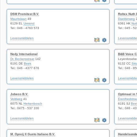
DSM Premitest B.V.
Roltex Nuth
Mauritslaan
49
Daelderweg
6129 EL
Urmond
6361 HK
Nut
Tel.: 046 - 4763 573
Tel.: 045 - 5
Levensmiddelen
Levensmidde
Nedy International
B&B Voice C
Dr. Beckersstraat
142
Leyenbroeke
6191 DE
Beek
6132 CC
Sitt
Tel.: 046 - 4377 676
Tel.: 046 - 8
Levensmiddelen
Levensmidde
Jobeco B.V.
Optimaal in
Veldweg
41
Erenfriedstra
6075 NL
Herkenbosch
6191 SJ
Bee
Tel.: 0475 - 537 100
Tel.: 046 - 4
Levensmiddelen
Levensmidde
M. Opreij Il Gusto Italiano B.V.
Handelsond