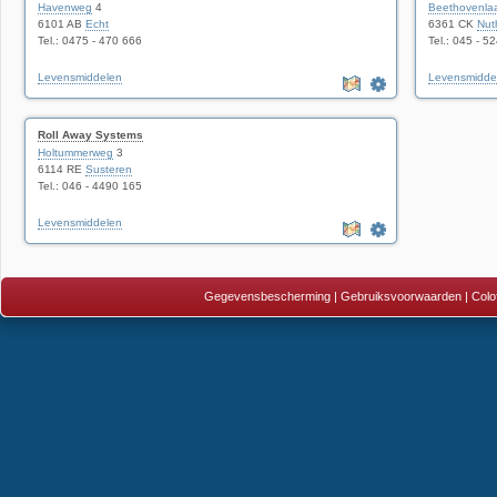
Havenweg
4
Beethovenla
6101 AB
Echt
6361 CK
Nut
Tel.: 0475 - 470 666
Tel.: 045 - 5
Levensmiddelen
Levensmidde
Roll Away Systems
Holtummerweg
3
6114 RE
Susteren
Tel.: 046 - 4490 165
Levensmiddelen
Gegevensbescherming
|
Gebruiksvoorwaarden
|
Colo