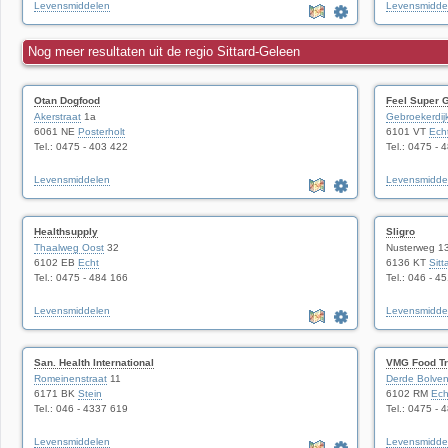
Levensmiddelen
Levensmidde
Nog meer resultaten uit de regio Sittard-Geleen
Otan Dogfood
Feel Super 
Akerstraat
1a
Gebroekerdij
6061 NE
Posterholt
6101 VT
Ech
Tel.: 0475 - 403 422
Tel.: 0475 - 
Levensmiddelen
Levensmidde
Healthsupply
Sligro
Thaalweg Oost
32
Nusterweg 1
6102 EB
Echt
6136 KT
Sitt
Tel.: 0475 - 484 166
Tel.: 046 - 4
Levensmiddelen
Levensmidde
San. Health International
VMG Food Tr
Romeinenstraat
11
Derde Bolve
6171 BK
Stein
6102 RM
Ech
Tel.: 046 - 4337 619
Tel.: 0475 - 
Levensmiddelen
Levensmidde