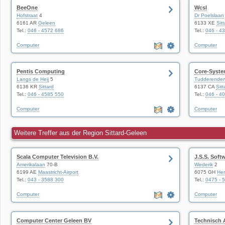
BeeOne
Wcsl
Hofstraat
4
Dr Poelslaan
6161 AR
Geleen
6133 XE
Sit
Tel.:
046 - 4572 686
Tel.:
046 - 4
Computer
Computer
Pentis Computing
Core-Syst
Langs de Heij
5
Tudderende
6136 KR
Sittard
6137 CA
Sitt
Tel.:
046 - 4585 550
Tel.:
046 - 4
Computer
Computer
Weitere Treffer aus der Region Sittard-Geleen
Scala Computer Television B.V.
J.S.S. Soft
Amerikalaan
70-B
Wederik
2
6199 AE
Maastricht-Airport
6075 GH
He
Tel.:
043 - 3588 300
Tel.:
0475 - 
Computer
Computer
Computer Center Geleen BV
Technisch 