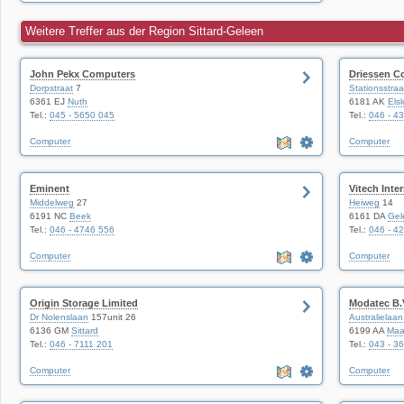
Weitere Treffer aus der Region Sittard-Geleen
John Pekx Computers
Driessen C
Dorpstraat
7
Stationsstraa
6361 EJ
Nuth
6181 AK
Els
Tel.:
045 - 5650 045
Tel.:
046 - 4
Computer
Computer
Eminent
Vitech Inte
Middelweg
27
Heiweg
14
6191 NC
Beek
6161 DA
Gel
Tel.:
046 - 4746 556
Tel.:
046 - 4
Computer
Computer
Origin Storage Limited
Modatec B.
Dr Nolenslaan
157unit 26
Australielaan
6136 GM
Sittard
6199 AA
Maas
Tel.:
046 - 7111 201
Tel.:
043 - 3
Computer
Computer