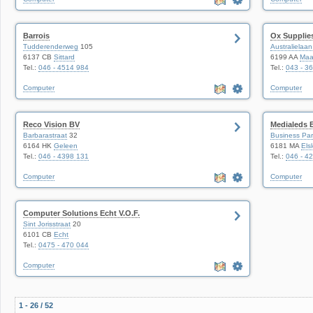
Barrois
Ox Supplie
Tudderenderweg
105
Australielaan
6137 CB
Sittard
6199 AA
Maas
Tel.:
046 - 4514 984
Tel.:
043 - 3
Computer
Computer
Reco Vision BV
Medialeds B
Barbarastraat
32
Business Par
6164 HK
Geleen
6181 MA
Els
Tel.:
046 - 4398 131
Tel.:
046 - 4
Computer
Computer
Computer Solutions Echt V.O.F.
Sint Jorisstraat
20
6101 CB
Echt
Tel.:
0475 - 470 044
Computer
1 - 26 / 52