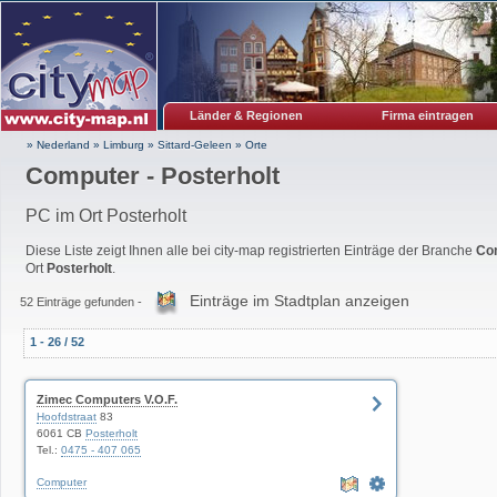
Länder & Regionen
Firma eintragen
» Nederland
»
Limburg
»
Sittard-Geleen
»
Orte
Computer - Posterholt
PC im Ort Posterholt
Diese Liste zeigt Ihnen alle bei city-map registrierten Einträge der Branche
Co
Ort
Posterholt
.
Einträge im Stadtplan anzeigen
52 Einträge gefunden -
1 - 26 / 52
Zimec Computers V.O.F.
Hoofdstraat
83
6061 CB
Posterholt
Tel.:
0475 - 407 065
Computer