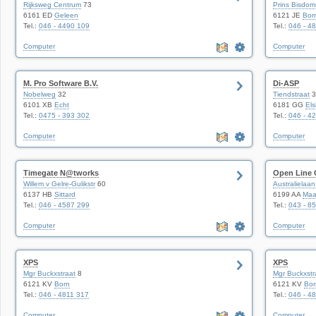
Rijksweg Centrum
73
Prins Bisdom
6161 ED
Geleen
6121 JE
Bor
Tel.:
046 - 4490 109
Tel.:
046 - 4
Computer
Computer
M. Pro Software B.V.
Di-ASP
Nobelweg
32
Tiendstraat
3
6101 XB
Echt
6181 GG
Els
Tel.:
0475 - 393 302
Tel.:
046 - 4
Computer
Computer
Timegate N@tworks
Open Line 
Willem v Gelre-Gulikstr
60
Australielaan
6137 HB
Sittard
6199 AA
Maas
Tel.:
046 - 4587 299
Tel.:
043 - 8
Computer
Computer
XPS
XPS
Mgr Buckxstraat
8
Mgr Buckxstr
6121 KV
Born
6121 KV
Bor
Tel.:
046 - 4811 317
Tel.:
046 - 4
Computer
Computer